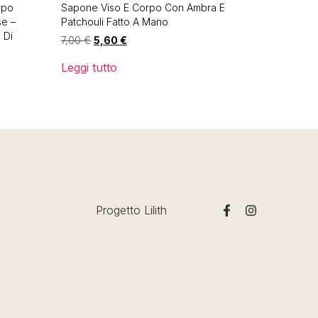
rpo
Sapone Viso E Corpo Con Ambra E
se –
Patchouli Fatto A Mano
 Di
7,00
€
5,60
€
Leggi tutto
Progetto Lilith