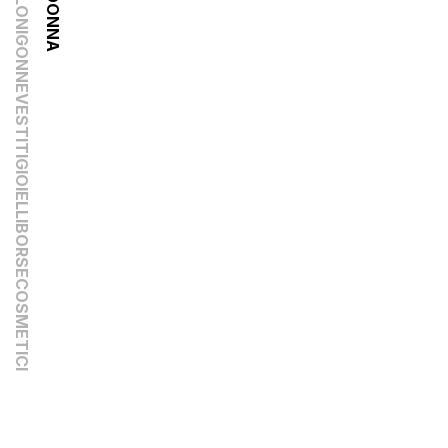
DONNA
GONNE
VESTITI
GIOIELLI
BORSE
COSMETICI