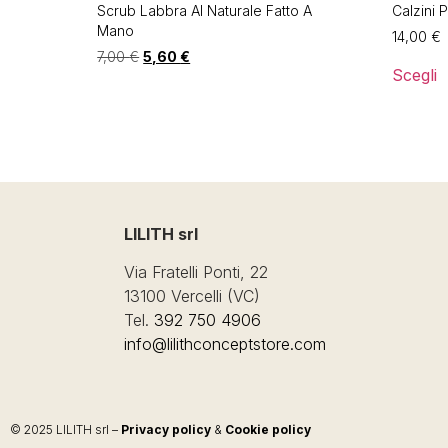
Scrub Labbra Al Naturale Fatto A
Calzini 
Mano
14,00
€
7,00
€
5,60
€
Scegli
LILITH srl
Via Fratelli Ponti, 22
13100 Vercelli (VC)
Tel.
392 750 4906
info@lilithconceptstore.com
© 2025 LILITH srl –
Privacy policy
&
Cookie policy