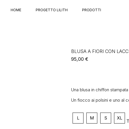
HOME
PROGETTO LILITH
PRODOTTI
BLUSA A FIORI CON LAC
95,00
€
Una blusa in chiffon stampata a
Un fiocco ai polsini e uno al c
L
M
S
XL
T