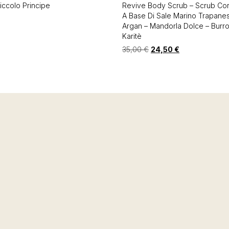
Piccolo Principe
Revive Body Scrub – Scrub Co
A Base Di Sale Marino Trapane
Argan – Mandorla Dolce – Burro
Karitè
35,00
€
24,50
€